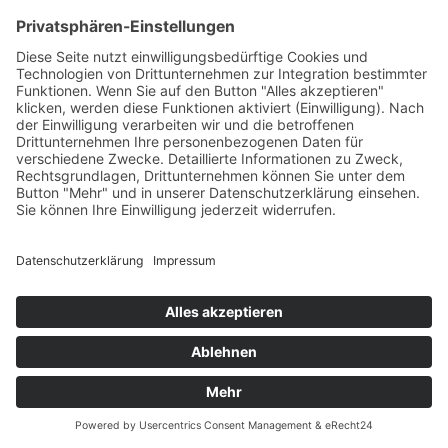
Neben den täglich wechselnden Menüs finden Sie an unserer Salat-
und Gemüsebar, Pastastation, Grillstation oder Wrap-Theke weitere
Auswahl.
Das Esszimmer ist täglich von 07:00 bis 10:00 Uhr für das
Frühstück geöffnet.
© 2026 Burgerfreu(n)de, Moitzfeld 48, 51429 Bergisch Gladbach
02204 / 987 2403 /
0163 / 818 2398
Datenschutz
Impressum
Cookie-Einstellungen