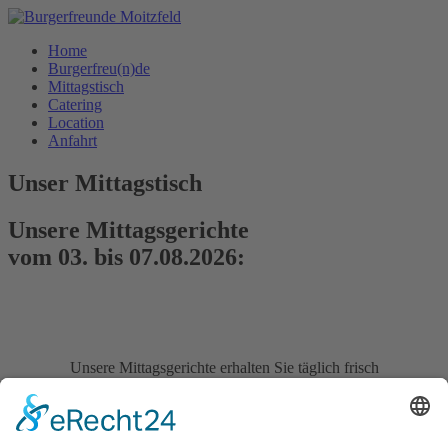
Home
Burgerfreu(n)de
Mittagstisch
Catering
Location
Anfahrt
Unser Mittagstisch
Unsere Mittagsgerichte
vom 03. bis 07.08.2026:
Unsere Mittagsgerichte erhalten Sie täglich frisch
von Montags bis Freitags
11:15 Uhr bis 13:45 Uhr
in der Kantine
"Das Esszimmer"
im Technologiepark Bergisch
Gladbach.